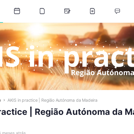
e
AKIS in practice | Região Autónoma da Madeira
ractice | Região Autónoma da M
4 meses atrás