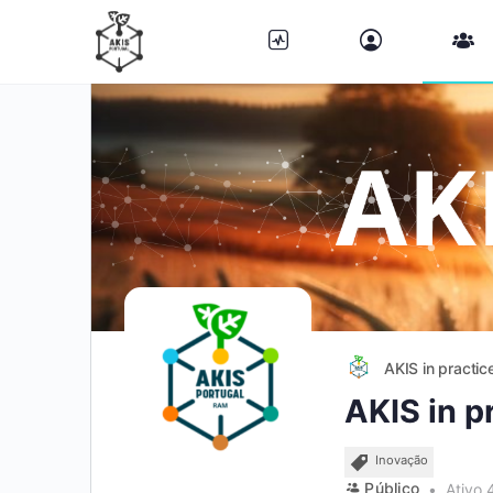
AKIS in practic
AKIS in p
Inovação
Público
Ativo 