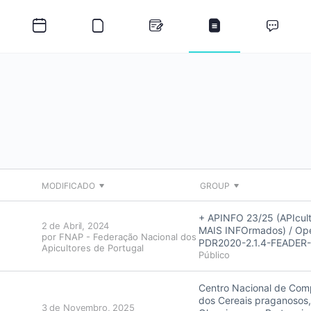
MODIFICADO
GROUP
+ APINFO 23/25 (APIcul
2 de Abril, 2024
MAIS INFOrmados) / Op
por
FNAP - Federação Nacional dos
PDR2020-2.1.4-FEADER
Apicultores de Portugal
Público
Centro Nacional de Com
dos Cereais praganosos,
3 de Novembro, 2025