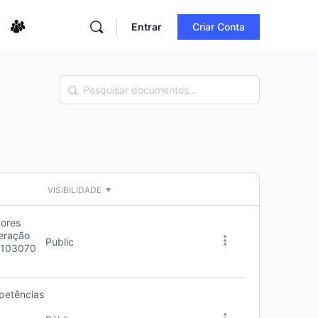
Entrar
Criar Conta
Pesquisar
documentos…
VISIBILIDADE
tores
eração
Public
-103070
petências