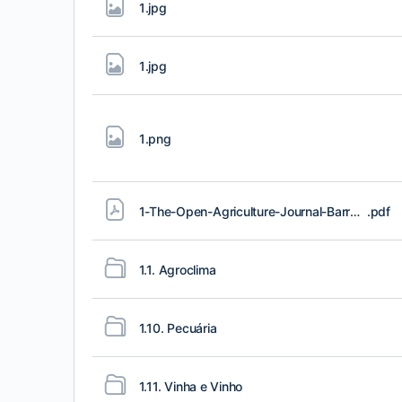
1
.jpg
1
.jpg
1
.png
1-The-Open-Agriculture-Journal-Barracosa-et-al-2020-TOAJ
.pdf
1.1. Agroclima
1.10. Pecuária
1.11. Vinha e Vinho