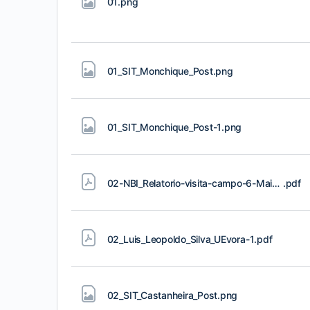
01
.png
01_SIT_Monchique_Post
.png
01_SIT_Monchique_Post-1
.png
02-NBI_Relatorio-visita-campo-6-Maio-Macas-de-Alcobaca
.pdf
02_Luis_Leopoldo_Silva_UEvora-1
.pdf
02_SIT_Castanheira_Post
.png