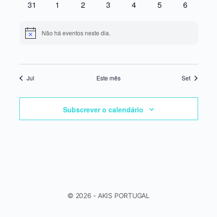
0
0
0
0
0
0
0
31
1
2
3
4
5
6
eventos
eventos
eventos
eventos
eventos
eventos
eventos
Não há eventos neste dia.
Aviso
Jul
Este mês
Set
Subscrever o calendário
© 2026 - AKIS PORTUGAL