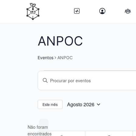
ANPOC
Eventos
ANPOC
Eventos
Navegação
Digite
de
a
pesquisa
palavra-
chave.
e
Agosto 2026
Este mês
Selecione
Procure
visualização
a
por
de
Não foram
data.
Eventos
Eventos
encontrados
Calendário
com