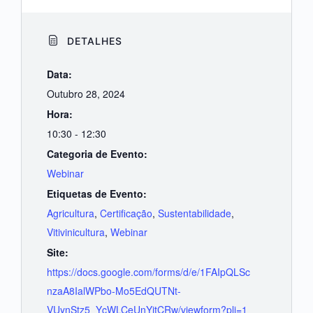
DETALHES
Data:
Outubro 28, 2024
Hora:
10:30 - 12:30
Categoria de Evento:
Webinar
Etiquetas de Evento:
Agricultura
,
Certificação
,
Sustentabilidade
,
Vitivinicultura
,
Webinar
Site:
https://docs.google.com/forms/d/e/1FAIpQLSc
nzaA8IalWPbo-Mo5EdQUTNt-
VUynStz5_YcWLCeUnYjtCRw/viewform?pli=1