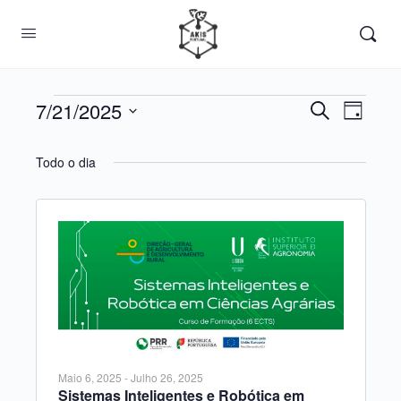
Eventos
7/21/2025
Navegaç
Nave
Pesquisar
Dia
de
de
Selecione
for
visua
a
Todo o dia
pesquisa
Julho
de
data.
e
Event
21,
visualiza
de
2025
Eventos
Maio 6, 2025
-
Julho 26, 2025
Sistemas Inteligentes e Robótica em