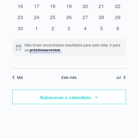
eventos
eventos
eventos
eventos
eventos
eventos
eventos
0
0
0
0
0
0
0
16
17
18
19
20
21
22
Eventos
eventos
eventos
eventos
eventos
eventos
eventos
eventos
0
0
0
0
0
0
0
23
24
25
26
27
28
29
eventos
eventos
eventos
eventos
eventos
eventos
eventos
0
0
0
0
0
0
0
30
1
2
3
4
5
6
eventos
eventos
eventos
eventos
eventos
eventos
eventos
Não foram encontrados resultados para esta vista. Ir para
Aviso
os
próximoseventos
.
Mai
Este mês
Jul
Subscrever o calendário