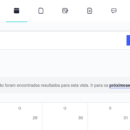
o foram encontrados resultados para esta vista. Ir para os
próximos
Aviso
Q
QUARTA-FEIRA
Q
QUINTA-FEIRA
S
SEXTA-FEI
0
0
0
29
30
31
s,
eventos,
eventos,
eve