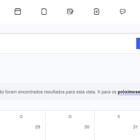
o foram encontrados resultados para esta vista. Ir para os
próximos
Aviso
Q
QUARTA-FEIRA
Q
QUINTA-FEIRA
S
SEXTA-FEI
0
0
0
29
30
31
s,
eventos,
eventos,
eve