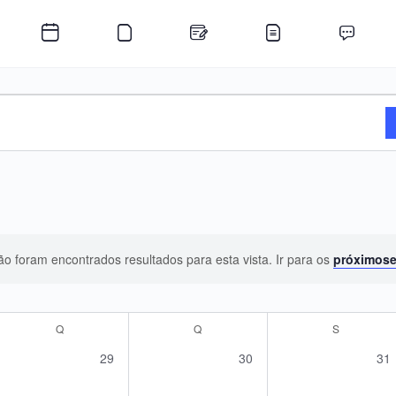
o foram encontrados resultados para esta vista. Ir para os
próximos
Aviso
Q
QUARTA-FEIRA
Q
QUINTA-FEIRA
S
SEXTA-FEI
0
0
0
29
30
31
s,
eventos,
eventos,
eve