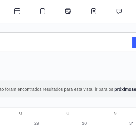
o foram encontrados resultados para esta vista. Ir para os
próximos
Aviso
Q
QUARTA-FEIRA
Q
QUINTA-FEIRA
S
SEXTA-FEI
0
0
0
29
30
31
s,
eventos,
eventos,
eve