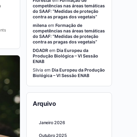
Florestal
em
Formação de
competências nas áreas temáticas
a
do SAAF: “Medidas de proteção
contra as pragas dos vegetais”
milena
em
Formação de
nts
competências nas áreas temáticas
do SAAF: “Medidas de proteção
contra as pragas dos vegetais”
DGADR
em
Dia Europeu da
Produção Biológica – VI Sessão
ENAB
Silvia
em
Dia Europeu da Produção
Biológica – VI Sessão ENAB
Arquivo
Janeiro 2026
Outubro 2025